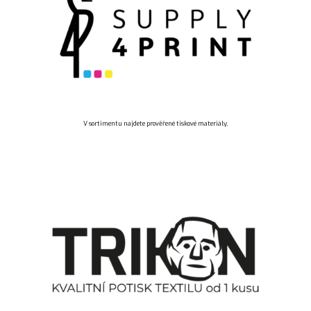
V sortimentu najdete prověřené tiskové materiály.