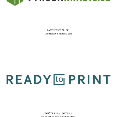
PARTNER V OBALECH
a obalových materiálech.
POJĎTE S NÁMI DO TISKU!
Online objednávka / offline tisk.