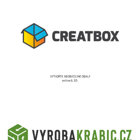
VYTVOŘTE NEOBYČEJNÉ OBALY
online & 3D.