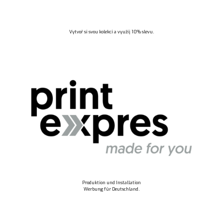
Vytvoř si svou kolekci a využij 10% slevu.
Produktion und Installation
Werbung für Deutschland.