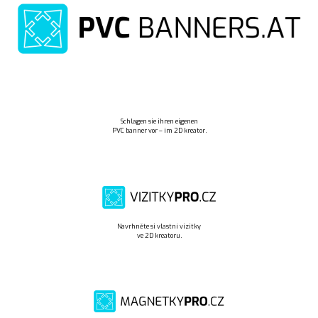
Schlagen sie ihren eigenen
PVC banner vor – im 2D kreator.
Navrhněte si vlastní vizitky
ve 2D kreatoru.